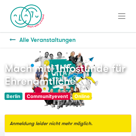
Alle Veranstaltungen
Mach mit! Infostunde für
Ehrenamtliche
Berlin
Communityevent
Online
Anmeldung leider nicht mehr möglich.