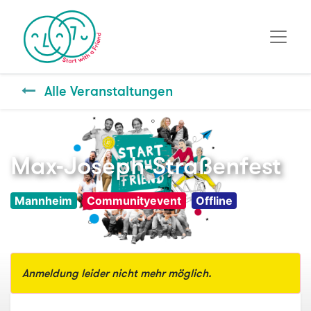
Alle Veranstaltungen
Max-Joseph-Straßenfest
Mannheim
Communityevent
Offline
Anmeldung leider nicht mehr möglich.