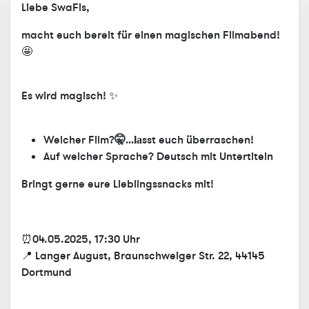
Liebe SwaFis,
macht euch bereit für einen magischen Filmabend!
🤩
Es wird magisch!
✨
Welcher Film?
sst euch überraschen!
🤫...la
Auf welcher Sprache? Deutsch mit Untertiteln
Bringt gerne eure Lieblingssnacks mit!
⏰04.05.2025, 17:30 Uhr
📍 Langer August, Braunschweiger Str. 22, 44145
Dortmund