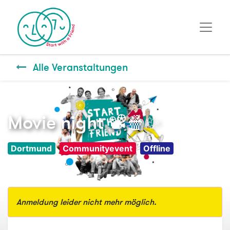
Alle Veranstaltungen
Movie night 📽️🍿✨
Dortmund
Communityevent
Offline
Anmeldung leider nicht mehr möglich.