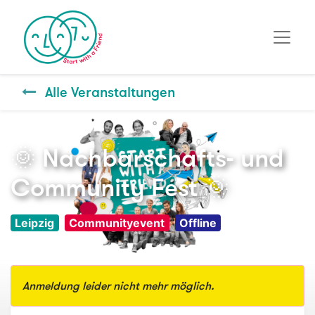
Alle Veranstaltungen
🌞 Nachbarschafts- und
Community Fest 🌞
Leipzig
Communityevent
Offline
Anmeldung leider nicht mehr möglich.