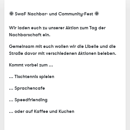
SwaF Nachbar- und Community-Fest
🌞
🌞
Wir laden euch zu unserer Aktion zum Tag der
Nachbarschaft ein.
Gemeinsam mit euch wollen wir die Libelle und die
Straße davor mit verschiedenen Aktionen beleben.
Kommt vorbei zum ...
... Tischtennis spielen
Wir start with a friend
herzlerer imnd Aktion zum Tag der Nachbarschaf
... Sprachencafe
Gemeinsam mit euch wollen wir die Libelle un
verschieden Aktionen beleben.
... Speedfriending
Los geht es um 13 Uhr bis 20 Uhr. Alle die Lust 
... oder auf Kaffee und Kuchen
und Spaß haben sind herzlich eingeladen.