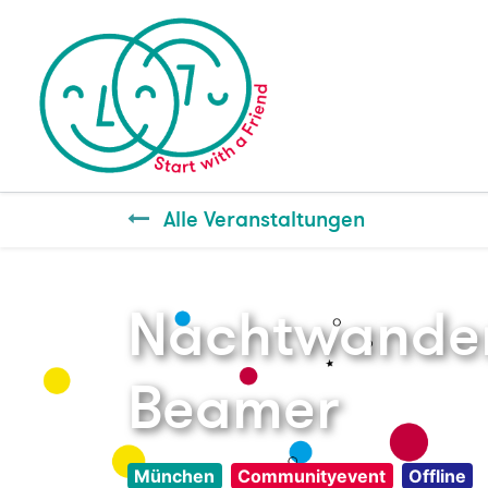
Alle Veranstaltungen
Nachtwander
Beamer
München
Communityevent
Offline