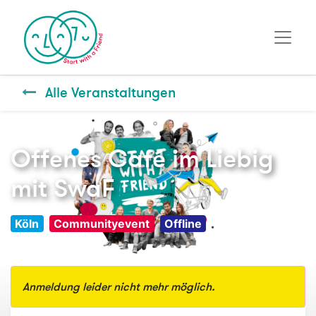
Alle Veranstaltungen
Offenes Café im Liebig
mit SwaF
Köln
Communityevent
Offline
Anmeldung leider nicht mehr möglich.