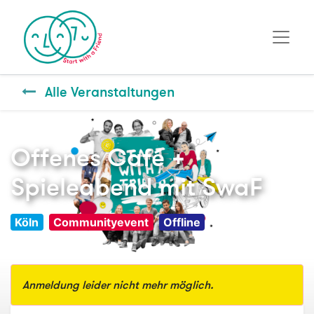
Alle Veranstaltungen
Offenes Café +
Spieleabend mit SwaF
Köln
Communityevent
Offline
Anmeldung leider nicht mehr möglich.