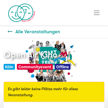
Alle Veranstaltungen
Open Air Kino
Köln
Communityevent
Offline
Es gibt leider keine Plätze mehr für diese
Veranstaltung.