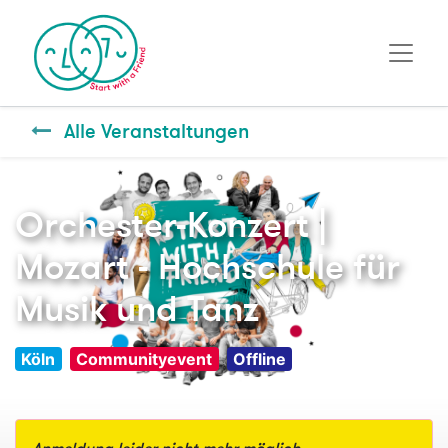
Alle Veranstaltungen
Orchester-Konzert |
Mozart - Hochschule für
Musik und Tanz
Köln
Communityevent
Offline