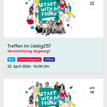
22
Registrations Closed
Treffen im Liebig257
Veranstaltung abgesagt
Köln
Communityevent
Offline
22. April 2026
-
16:00
Uhr
APR
19