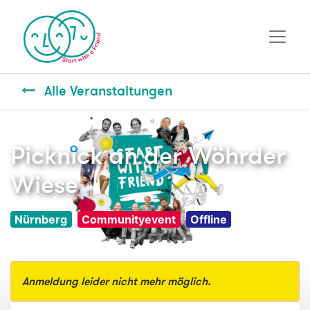
Alle Veranstaltungen
Picknick an der Wöhrder
Wiese
Nürnberg
Communityevent
Offline
Anmeldung leider nicht mehr möglich.