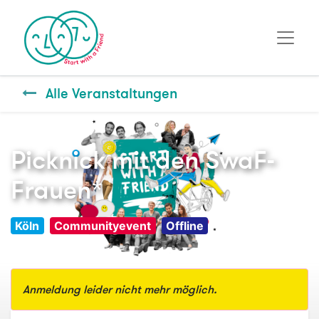
Alle Veranstaltungen
Picknick mit den SwaF-
Frauen*
Köln
Communityevent
Offline
Anmeldung leider nicht mehr möglich.