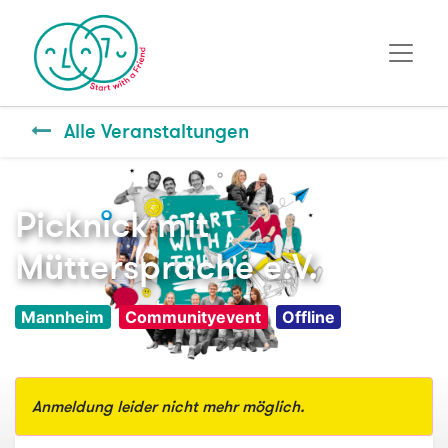
Alle Veranstaltungen
Picknick mit
Müttersprache e.V.
Mannheim
Communityevent
Offline
Anmeldung leider nicht mehr möglich.