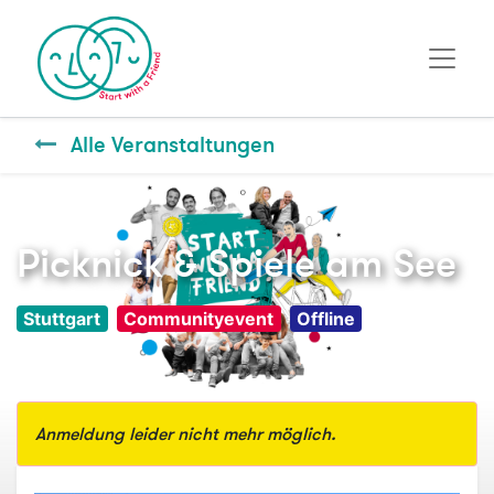
Alle Veranstaltungen
Picknick & Spiele am See
Stuttgart
Communityevent
Offline
Anmeldung leider nicht mehr möglich.