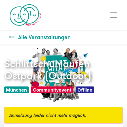
Alle Veranstaltungen
Schlittschuhlaufen
Ostpark (Outdoor)
München
Communityevent
Offline
Anmeldung leider nicht mehr möglich.