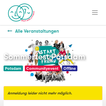
Alle Veranstaltungen
Sommerfest Potsdam
Potsdam
Communityevent
Offline
Anmeldung leider nicht mehr möglich.