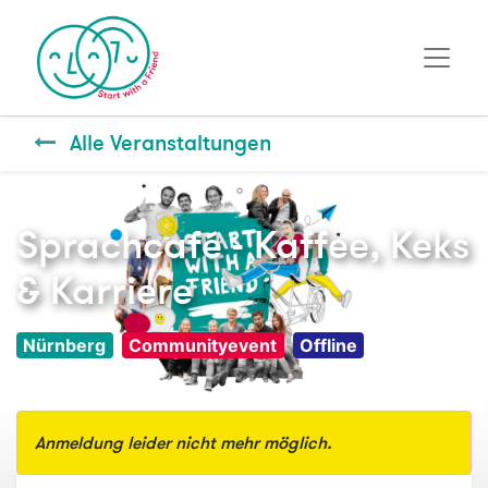
Alle Veranstaltungen
Sprachcafé - Kaffee, Keks
& Karriere
Nürnberg
Communityevent
Offline
Anmeldung leider nicht mehr möglich.