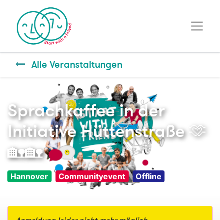
Alle Veranstaltungen
Sprachkaffee in der
Initiative Hüttenstraße 🫶
🏡🏡
Hannover
Communityevent
Offline