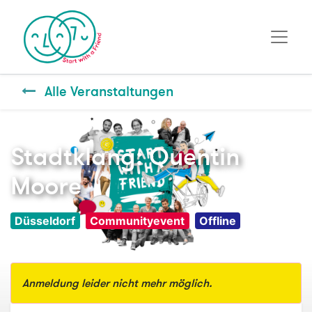
Alle Veranstaltungen
Stadtklang: Quentin
Moore
Düsseldorf
Communityevent
Offline
Anmeldung leider nicht mehr möglich.