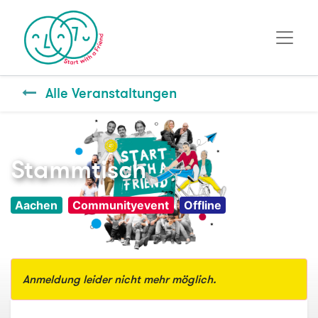
Alle Veranstaltungen
Stammtisch
Aachen
Communityevent
Offline
Anmeldung leider nicht mehr möglich.