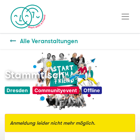
Alle Veranstaltungen
Stammtisch
Dresden
Communityevent
Offline
Anmeldung leider nicht mehr möglich.