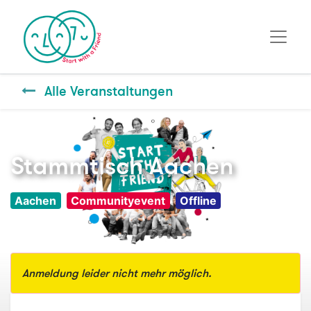
Alle Veranstaltungen
Stammtisch Aachen
Aachen
Communityevent
Offline
Anmeldung leider nicht mehr möglich.