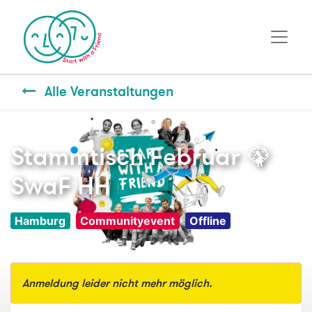
Alle Veranstaltungen
Stammtisch Februar 🦚
SwaF HH
Hamburg
Communityevent
Offline
Anmeldung leider nicht mehr möglich.