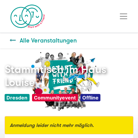
Alle Veranstaltungen
Stammtisch im Haus
Louise
Dresden
Communityevent
Offline
Anmeldung leider nicht mehr möglich.