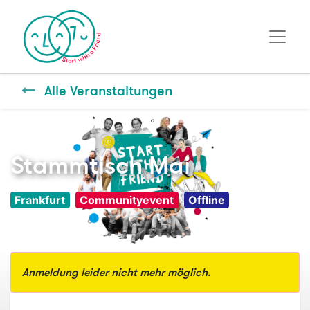
Alle Veranstaltungen
Stammtisch Mai
Frankfurt
Communityevent
Offline
Anmeldung leider nicht mehr möglich.