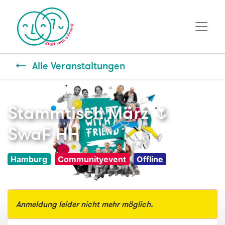
Alle Veranstaltungen
Stammtisch März 🌷
SwaF HH
Hamburg
Communityevent
Offline
Anmeldung leider nicht mehr möglich.