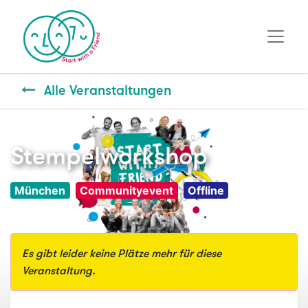
Alle Veranstaltungen
Stempelworkshop
München
Communityevent
Offline
Es gibt leider keine Plätze mehr für diese
Veranstaltung.