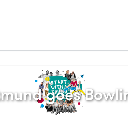
Zurück zur Startseite
tmund goes Bowli