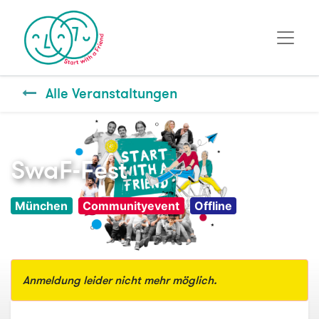
Alle Veranstaltungen
SwaF-Fest
München
Communityevent
Offline
Anmeldung leider nicht mehr möglich.