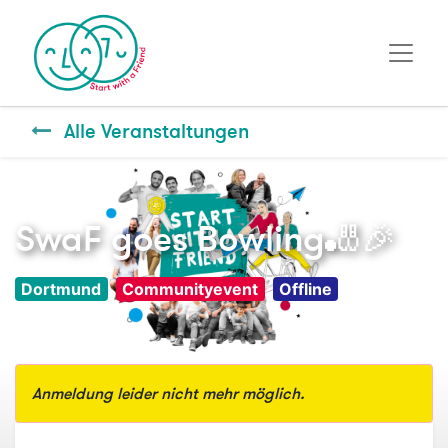
Alle Veranstaltungen
SwaF goes Bowling🎳🎉
Dortmund
Communityevent
Offline
Anmeldung leider nicht mehr möglich.