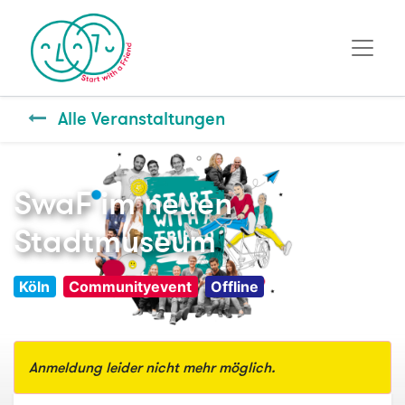
Alle Veranstaltungen
SwaF im neuen
Stadtmuseum
Köln
Communityevent
Offline
Anmeldung leider nicht mehr möglich.