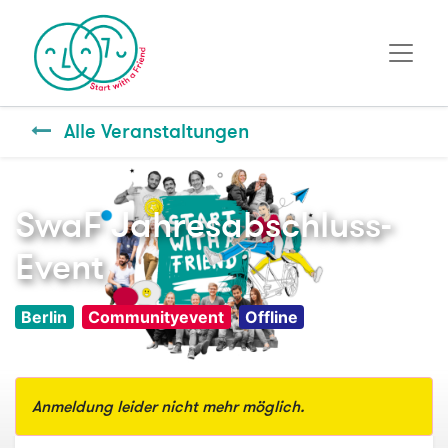
Alle Veranstaltungen
SwaF Jahresabschluss-
Event
Berlin
Communityevent
Offline
Anmeldung leider nicht mehr möglich.