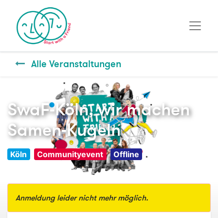
Alle Veranstaltungen
SwaF-Köln, wir machen
Samen-Kugeln
Köln
Communityevent
Offline
Anmeldung leider nicht mehr möglich.