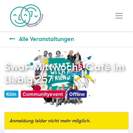
Alle Veranstaltungen
SwaF-Mittwochs-Café im
Liebig 257
Köln
Communityevent
Offline
Anmeldung leider nicht mehr möglich.