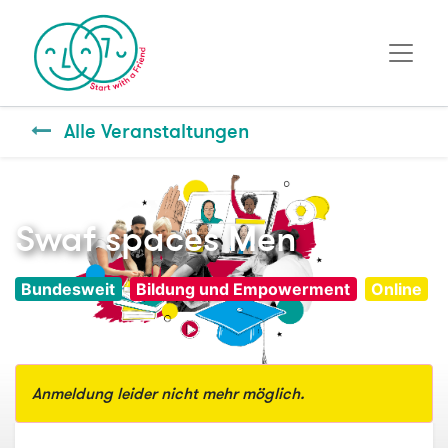
Alle Veranstaltungen
Swaf spaces Men
Bundesweit
Bildung und Empowerment
Online
Anmeldung leider nicht mehr möglich.