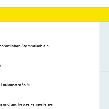
 monatlichen Stammtisch ein.
r
 Louisenstraße 41.
en und uns besser kennenlernen.