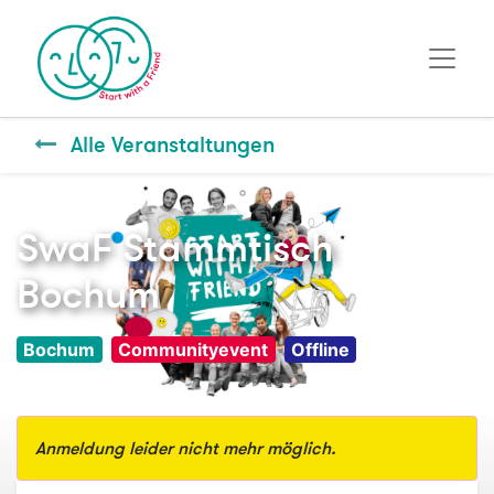
Alle Veranstaltungen
SwaF Stammtisch
Bochum
Bochum
Communityevent
Offline
Anmeldung leider nicht mehr möglich.