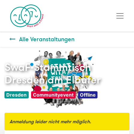
Alle Veranstaltungen
SwaF-Stammtisch
Dresden am Elbufer
Dresden
Communityevent
Offline
Anmeldung leider nicht mehr möglich.