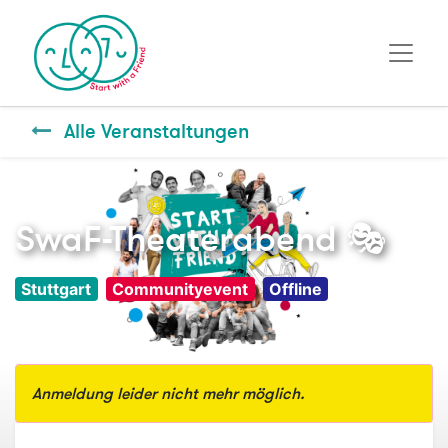
Alle Veranstaltungen
SwaF-Theaterabend 🎭
Stuttgart
Communityevent
Offline
Anmeldung leider nicht mehr möglich.