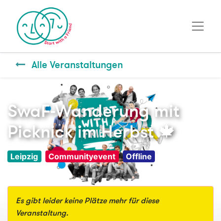
Alle Veranstaltungen
SwaF-Wanderung mit
Picknick im Herbst 🍁
Leipzig
Communityevent
Offline
Es gibt leider keine Plätze mehr für diese
Veranstaltung.