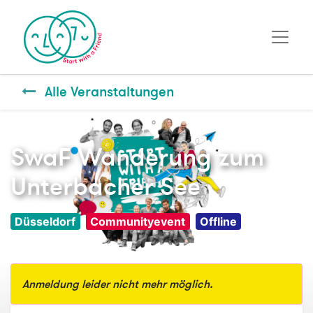
Alle Veranstaltungen
SwaF Wanderung zum
Unterbacher See
Düsseldorf
Communityevent
Offline
Anmeldung leider nicht mehr möglich.