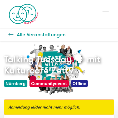
Alle Veranstaltungen
Talking Tuesday 🗣️ mit
Kulturcafé Zett9
Nürnberg
Communityevent
Offline
Anmeldung leider nicht mehr möglich.