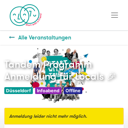
Alle Veranstaltungen
Tandem Programm
Anmeldung für Locals 🎉
Düsseldorf
Infoabend
Offline
Anmeldung leider nicht mehr möglich.