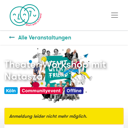
Alle Veranstaltungen
Theater-Workshop mit
Natasza
Köln
Communityevent
Offline
Anmeldung leider nicht mehr möglich.