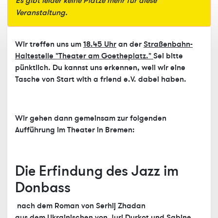
Es gibt leider keine Plätze mehr für diese
Veranstaltung.
Wir treffen uns um
18.45 Uhr
an der
Straßenbahn-
Haltestelle "Theater am Goetheplatz."
Sei bitte
pünktlich. Du kannst uns erkennen, weil wir eine
Tasche von Start with a friend e.V. dabei haben.
Wir gehen dann gemeinsam zur folgenden
Aufführung im Theater in Bremen:
Die Erfindung des Jazz im
Donbass
nach dem Roman von Serhij Zhadan
aus dem Ukrainischen von Juri Durkot und Sabine