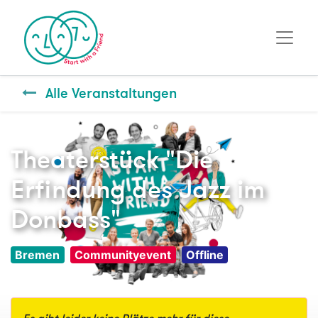
Alle Veranstaltungen
Theaterstück "Die
Erfindung des Jazz im
Donbass"
Bremen
Communityevent
Offline