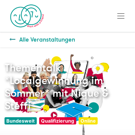
Alle Veranstaltungen
Thementalk
*Localgewinnung im
Sommer* mit Nique &
Steffi
Bundesweit
Qualifizierung
Online