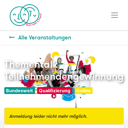
Alle Veranstaltungen
Thementalk
Teilnehmendengewinnung
Bundesweit
Qualifizierung
Online
Anmeldung leider nicht mehr möglich.