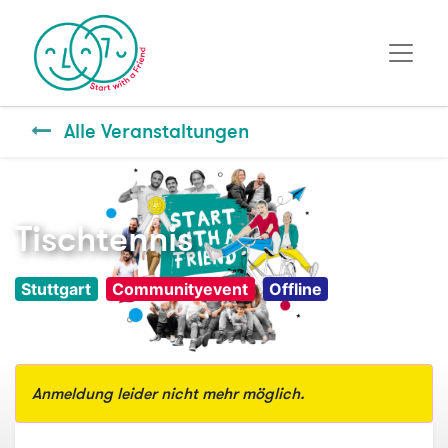
Alle Veranstaltungen
Tischtennis
Stuttgart
Communityevent
Offline
Anmeldung leider nicht mehr möglich.