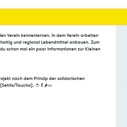
llen Verein kennenlernen. In dem Verein arbeiten
altig und regional Lebendmittel anbauen. Zum
du schon mal ein paar Informationen zur Kleinen
rojekt nach dem Prinzip der solidarischen
(Sehlis/Taucha). 🍅🥬🌶️🥒