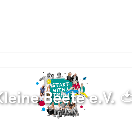
Zurück zur Startseite
leine Beete e.V. 