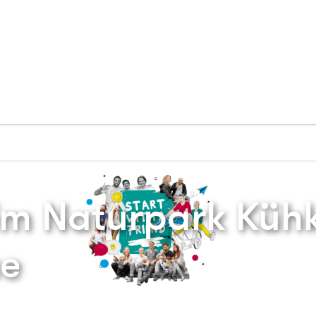
Zurück zur Startseite
m Naturpark Kühk
e