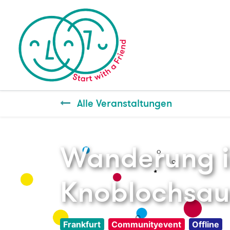
Alle Veranstaltungen
Wanderung i
Knoblochsau
Frankfurt
Communityevent
Offline